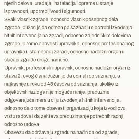
njenih delova, uređaja, instalacija i opreme u stanje
ispravnosti, upotrebljivosti i sigurnosti.
Svaki vlasnik zgrade, odnosno vlasnik posebnog dela
zgrade, dužan je da odmah po saznanju o potrebi izvođenja
hitnih intervencija na zgradi, odnosno zajedničkim delovima
zgrade, o tome obavesti upravnika, odnosno profesionalnog
upravnika u stambenoj zgradi, odnosno nadležni organ u
slučaju zgrade druge namene.
Upravnik, profesionalni upravnik, odnosno nadležni organ iz
stava 2. ovog člana dužan je da odmah po saznanju, a
najkasnije u roku od 48 časova od saznanja, ukoliko iz
objektivnih razloga nije moguće ranije, preduzme
odgovarajuće mere u cilju izvođenja hitnih intervencija,
odnosno da o tome obavesti organizaciju koja izvodi ovu
vrstu radova i da zahteva preduzimanje potrebnih radnji,
odnosno radova.
Obavezu da održavaju zgradu na način da od zgrade,