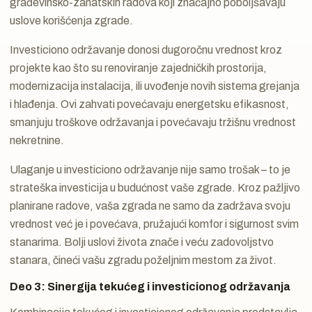
građevinsko-zanatskih radova koji značajno poboljšavaju
uslove korišćenja zgrade.
Investiciono održavanje donosi dugoročnu vrednost kroz
projekte kao što su renoviranje zajedničkih prostorija,
modernizacija instalacija, ili uvođenje novih sistema grejanja
i hlađenja. Ovi zahvati povećavaju energetsku efikasnost,
smanjuju troškove održavanja i povećavaju tržišnu vrednost
nekretnine.
Ulaganje u investiciono održavanje nije samo trošak – to je
strateška investicija u budućnost vaše zgrade. Kroz pažljivo
planirane radove, vaša zgrada ne samo da zadržava svoju
vrednost već je i povećava, pružajući komfor i sigurnost svim
stanarima. Bolji uslovi života znače i veću zadovoljstvo
stanara, čineći vašu zgradu poželjnim mestom za život.
Deo 3: Sinergija tekućeg i investicionog održavanja