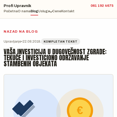
Profi Upravnik
061 192 4675
Početna
O nama
Blog
Usluge
Cene
Kontakt
NAZAD NA BLOG
Upravljanje
•
22.08.2018.
KOMPLETAN TEKST
VAŠA INVESTICIJA U DUGOVEČNOST ZGRADE:
TEKUĆE I INVESTICIONO ODRŽAVANJE
STAMBENIH OBJEKATA