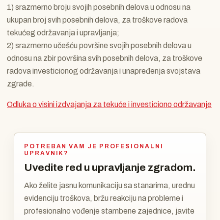
1) srazmerno broju svojih posebnih delova u odnosu na
ukupan broj svih posebnih delova, za troškove radova
tekućeg održavanja i upravljanja;
2) srazmerno učešću površine svojih posebnih delova u
odnosu na zbir površina svih posebnih delova, za troškove
radova investicionog održavanja i unapređenja svojstava
zgrade.
Odluka o visini izdvajanja za tekuće i investiciono održavanje
POTREBAN VAM JE PROFESIONALNI
UPRAVNIK?
Uvedite red u upravljanje zgradom.
Ako želite jasnu komunikaciju sa stanarima, urednu
evidenciju troškova, bržu reakciju na probleme i
profesionalno vođenje stambene zajednice, javite