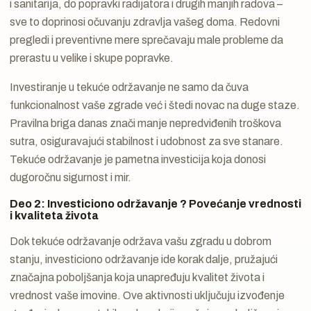
i sanitarija, do popravki radijatora i drugih manjih radova –
sve to doprinosi očuvanju zdravlja vašeg doma. Redovni
pregledi i preventivne mere sprečavaju male probleme da
prerastu u velike i skupe popravke.
Investiranje u tekuće održavanje ne samo da čuva
funkcionalnost vaše zgrade već i štedi novac na duge staze.
Pravilna briga danas znači manje nepredviđenih troškova
sutra, osiguravajući stabilnost i udobnost za sve stanare.
Tekuće održavanje je pametna investicija koja donosi
dugoročnu sigurnost i mir.
Deo 2: Investiciono održavanje ? Povećanje vrednosti
i kvaliteta života
Dok tekuće održavanje održava vašu zgradu u dobrom
stanju, investiciono održavanje ide korak dalje, pružajući
značajna poboljšanja koja unapređuju kvalitet života i
vrednost vaše imovine. Ove aktivnosti uključuju izvođenje