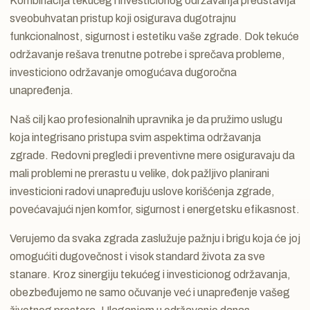
Kombinacija tekućeg i investicionog održavanja predstavlja
sveobuhvatan pristup koji osigurava dugotrajnu
funkcionalnost, sigurnost i estetiku vaše zgrade. Dok tekuće
održavanje rešava trenutne potrebe i sprečava probleme,
investiciono održavanje omogućava dugoročna
unapređenja.
Naš cilj kao profesionalnih upravnika je da pružimo uslugu
koja integrisano pristupa svim aspektima održavanja
zgrade. Redovni pregledi i preventivne mere osiguravaju da
mali problemi ne prerastu u velike, dok pažljivo planirani
investicioni radovi unapređuju uslove korišćenja zgrade,
povećavajući njen komfor, sigurnost i energetsku efikasnost.
Verujemo da svaka zgrada zaslužuje pažnju i brigu koja će joj
omogućiti dugovečnost i visok standard života za sve
stanare. Kroz sinergiju tekućeg i investicionog održavanja,
obezbeđujemo ne samo očuvanje već i unapređenje vašeg