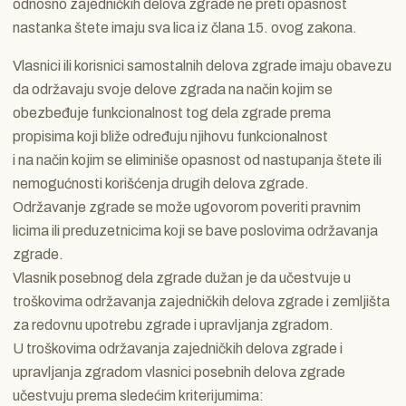
odnosno zajedničkih delova zgrade ne preti opasnost
nastanka štete imaju sva lica iz člana 15. ovog zakona.
Vlasnici ili korisnici samostalnih delova zgrade imaju obavezu
da održavaju svoje delove zgrada na način kojim se
obezbeđuje funkcionalnost tog dela zgrade prema
propisima koji bliže određuju njihovu funkcionalnost
i na način kojim se eliminiše opasnost od nastupanja štete ili
nemogućnosti korišćenja drugih delova zgrade.
Održavanje zgrade se može ugovorom poveriti pravnim
licima ili preduzetnicima koji se bave poslovima održavanja
zgrade.
Vlasnik posebnog dela zgrade dužan je da učestvuje u
troškovima održavanja zajedničkih delova zgrade i zemljišta
za redovnu upotrebu zgrade i upravljanja zgradom.
U troškovima održavanja zajedničkih delova zgrade i
upravljanja zgradom vlasnici posebnih delova zgrade
učestvuju prema sledećim kriterijumima: