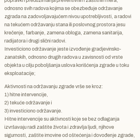
popravki i preduzimanja preventivnih i zaštitnih mera,
odnosno svih radova kojima se obezbeđuje održavanje
zgrada na zadovoljavajućem nivou upotrebljivosti, a radovi
na tekućem održavanju stana ili poslovnog prostora jesu
krečenje, farbanje, zamena obloga, zamena sanitarija,
radijatora i drugi slični radovi.
Investiciono održavanje jeste izvođenje gradjevinsko-
zanatskih, odnosno drugih radova u zavisnosti od vrste
objekta u cilju poboljšanja uslova korišćenja zgrade u toku
eksploatacije;
Aktivnosti na održavanju zgrade vrše se kroz:
1) hitne intervencije,
2) tekuće održavanje i
3) investiciono održavanje.
Hitne intervencije su aktivnosti koje se bez odlaganja
izvršavaju radi zaštite života i zdravlja ljudi, njihove
sigurnosti, zaštite imovine od oštećenja i dovođenje zgrade,