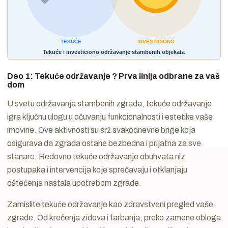
Deo 1: Tekuće održavanje ? Prva linija odbrane za vaš
dom
U svetu održavanja stambenih zgrada, tekuće održavanje
igra ključnu ulogu u očuvanju funkcionalnosti i estetike vaše
imovine. Ove aktivnosti su srž svakodnevne brige koja
osigurava da zgrada ostane bezbedna i prijatna za sve
stanare. Redovno tekuće održavanje obuhvata niz
postupaka i intervencija koje sprečavaju i otklanjaju
oštećenja nastala upotrebom zgrade.
Zamislite tekuće održavanje kao zdravstveni pregled vaše
zgrade. Od krečenja zidova i farbanja, preko zamene obloga