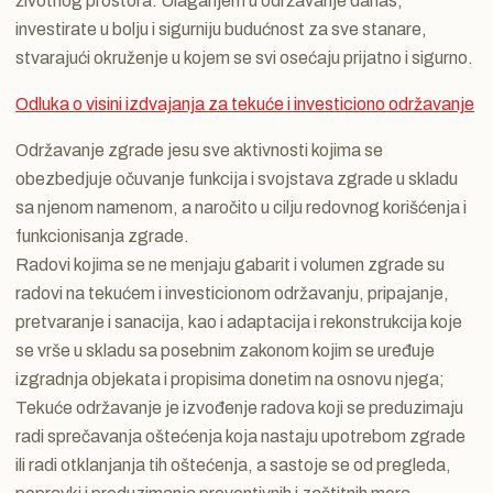
životnog prostora. Ulaganjem u održavanje danas,
investirate u bolju i sigurniju budućnost za sve stanare,
stvarajući okruženje u kojem se svi osećaju prijatno i sigurno.
Odluka o visini izdvajanja za tekuće i investiciono održavanje
Održavanje zgrade jesu sve aktivnosti kojima se
obezbedjuje očuvanje funkcija i svojstava zgrade u skladu
sa njenom namenom, a naročito u cilju redovnog korišćenja i
funkcionisanja zgrade.
Radovi kojima se ne menjaju gabarit i volumen zgrade su
radovi na tekućem i investicionom održavanju, pripajanje,
pretvaranje i sanacija, kao i adaptacija i rekonstrukcija koje
se vrše u skladu sa posebnim zakonom kojim se uređuje
izgradnja objekata i propisima donetim na osnovu njega;
Tekuće održavanje je izvođenje radova koji se preduzimaju
radi sprečavanja oštećenja koja nastaju upotrebom zgrade
ili radi otklanjanja tih oštećenja, a sastoje se od pregleda,