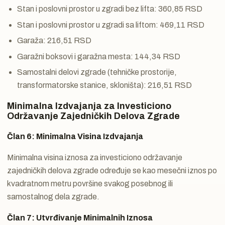
Stan i poslovni prostor u zgradi bez lifta: 360,85 RSD
Stan i poslovni prostor u zgradi sa liftom: 469,11 RSD
Garaža: 216,51 RSD
Garažni boksovi i garažna mesta: 144,34 RSD
Samostalni delovi zgrade (tehničke prostorije,
transformatorske stanice, skloništa): 216,51 RSD
Minimalna Izdvajanja za Investiciono
Održavanje Zajedničkih Delova Zgrade
Član 6: Minimalna Visina Izdvajanja
Minimalna visina iznosa za investiciono održavanje
zajedničkih delova zgrade određuje se kao mesečni iznos po
kvadratnom metru površine svakog posebnog ili
samostalnog dela zgrade.
Član 7: Utvrđivanje Minimalnih Iznosa