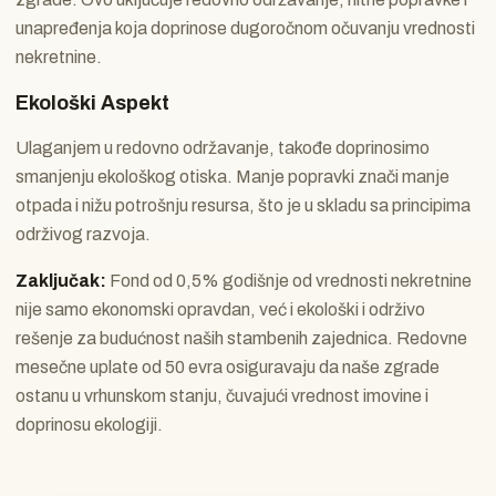
unapređenja koja doprinose dugoročnom očuvanju vrednosti
nekretnine.
Ekološki Aspekt
Ulaganjem u redovno održavanje, takođe doprinosimo
smanjenju ekološkog otiska. Manje popravki znači manje
otpada i nižu potrošnju resursa, što je u skladu sa principima
održivog razvoja.
Zaključak:
Fond od 0,5% godišnje od vrednosti nekretnine
nije samo ekonomski opravdan, već i ekološki i održivo
rešenje za budućnost naših stambenih zajednica. Redovne
mesečne uplate od 50 evra osiguravaju da naše zgrade
ostanu u vrhunskom stanju, čuvajući vrednost imovine i
doprinosu ekologiji.