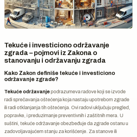
Tekuće i investiciono održavanje
zgrada – pojmovi iz Zakona o
stanovanju i održavanju zgrada
Kako Zakon definiše tekuće i investiciono
održavanje zgrade?
Tekuće održavanje
podrazumeva radove koji se izvode
radi sprečavanja oštećenja koja nastaju upotrebom zgrade
ili radi otklanjanja tih oštećenja. Ovi radovi uključuju pregled,
popravke, i preduzimanje preventivnih i zaštitnih mera. U
suštini, tekuće održavanje obezbeđuje da zgrade ostanu u
zadovoljavajućem stanju za korišćenje. Za stanove ili