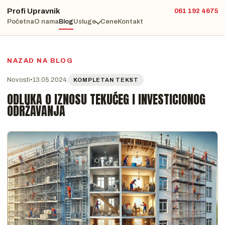
Profi Upravnik
061 192 4675
Početna
O nama
Blog
Usluge
Cene
Kontakt
NAZAD NA BLOG
Novosti
•
13.05.2024.
KOMPLETAN TEKST
ODLUKA O IZNOSU TEKUĆEG I INVESTICIONOG
ODRŽAVANJA