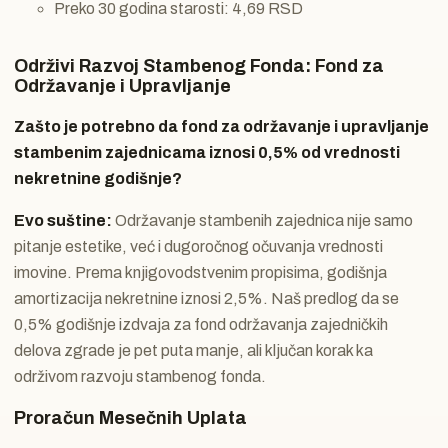
Preko 30 godina starosti: 4,69 RSD
Održivi Razvoj Stambenog Fonda: Fond za
Održavanje i Upravljanje
Zašto je potrebno da fond za održavanje i upravljanje
stambenim zajednicama iznosi 0,5% od vrednosti
nekretnine godišnje?
Evo suštine:
Održavanje stambenih zajednica nije samo
pitanje estetike, već i dugoročnog očuvanja vrednosti
imovine. Prema knjigovodstvenim propisima, godišnja
amortizacija nekretnine iznosi 2,5%. Naš predlog da se
0,5% godišnje izdvaja za fond održavanja zajedničkih
delova zgrade je pet puta manje, ali ključan korak ka
održivom razvoju stambenog fonda.
Proračun Mesečnih Uplata