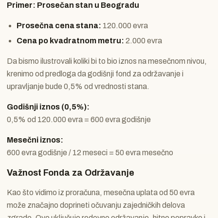
Primer: Prosečan stan u Beogradu
Prosečna cena stana:
120.000 evra
Cena po kvadratnom metru:
2.000 evra
Da bismo ilustrovali koliki bi to bio iznos na mesečnom nivou,
krenimo od predloga da godišnji fond za održavanje i
upravljanje bude 0,5% od vrednosti stana.
Godišnji iznos (0,5%):
0,5% od 120.000 evra = 600 evra godišnje
Mesečni iznos:
600 evra godišnje / 12 meseci = 50 evra mesečno
Važnost Fonda za Održavanje
Kao što vidimo iz proračuna, mesečna uplata od 50 evra
može značajno doprineti očuvanju zajedničkih delova
zgrade. Ovo uključuje redovno održavanje, hitne popravke i