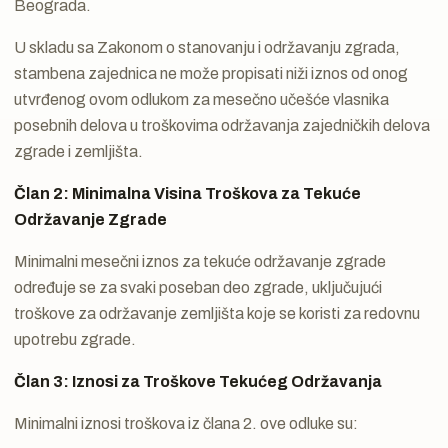
Beograda.
U skladu sa Zakonom o stanovanju i održavanju zgrada,
stambena zajednica ne može propisati niži iznos od onog
utvrđenog ovom odlukom za mesečno učešće vlasnika
posebnih delova u troškovima održavanja zajedničkih delova
zgrade i zemljišta.
Član 2: Minimalna Visina Troškova za Tekuće
Održavanje Zgrade
Minimalni mesečni iznos za tekuće održavanje zgrade
određuje se za svaki poseban deo zgrade, uključujući
troškove za održavanje zemljišta koje se koristi za redovnu
upotrebu zgrade.
Član 3: Iznosi za Troškove Tekućeg Održavanja
Minimalni iznosi troškova iz člana 2. ove odluke su: