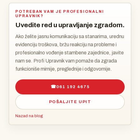
POTREBAN VAM JE PROFESIONALNI
UPRAVNIK?
Uvedite red u upravljanje zgradom.
Ako želite jasnu komunikaciju sa stanarima, urednu
evidenciju troškova, bržu reakciju na probleme i
profesionalno vođenje stambene zajednice, javite
nam se. Profi Upravnik vam pomaže da zgrada
funkcioniše mirnije, preglednije i odgovornije.
☎
061 192 4675
POŠALJITE UPIT
Nazad na blog