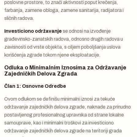
poslovne prostore, to znači aktivnosti poput krečenja,
farbanja, zamene obloga, zamene sanitarija, radijatora i
sličnih radova.
Investiciono održavanje
se odnosi na izvođenje
građevinsko-zanatskih radova, odnosno drugih radova u
zavisnosti od vrste objekta, s ciljem poboljšanja uslova
korišćenja zgrade tokom njene eksploatacije.
Odluka o Minimalnim Iznosima za Održavanje
Zajedničkih Delova Zgrada
Član 1: Osnovne Odredbe
Ovom odlukom se definišu minimalni iznosi za tekuće
održavanje zajedničkih delova zgrade, naknade za prinudno
postavljenog profesionalnog upravnika od strane lokalne
samouprave, kao i minimalni troškovi za investiciono
održavanje zajedničkih delova zgrade na teritoriji grada